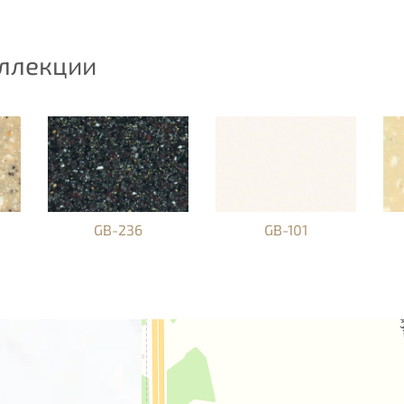
оллекции
GB-236
GB-101