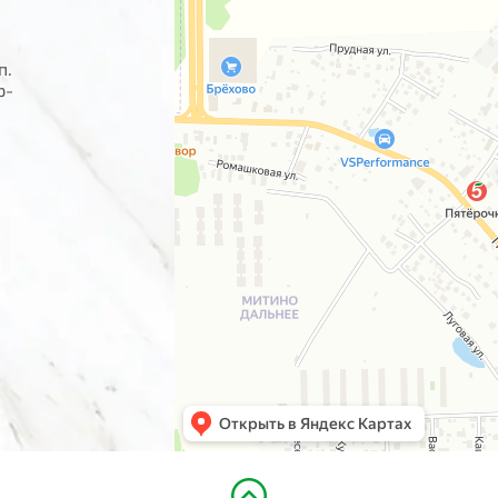
п.
р-