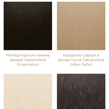
Императорский камень
Городское сафари в
Цезаря Caesarstone
Цезарстоуне Caesarstone
Emperadoro
Urban Safari