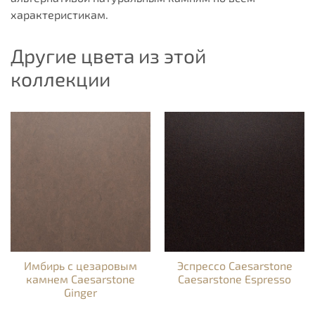
характеристикам.
Другие цвета из этой
коллекции
Имбирь с цезаровым
Эспрессо Caesarstone
камнем Caesarstone
Caesarstone Espresso
Ginger