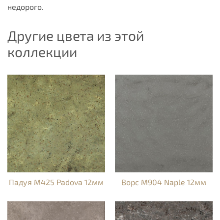
недорого.
Другие цвета из этой
коллекции
Падуя M425 Padova 12мм
Ворс M904 Naple 12мм