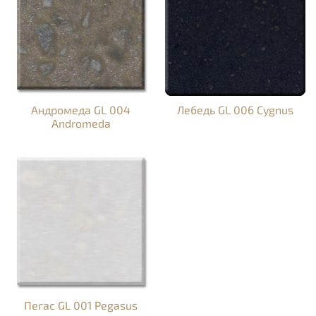
Андромеда GL 004
Лебедь GL 006 Cygnus
Andromeda
Пегас GL 001 Pegasus