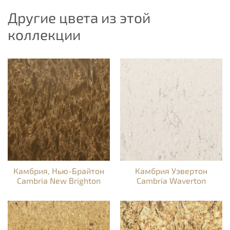
Другие цвета из этой
коллекции
Камбрия, Нью-Брайтон
Камбрия Уэвертон
Cambria New Brighton
Cambria Waverton