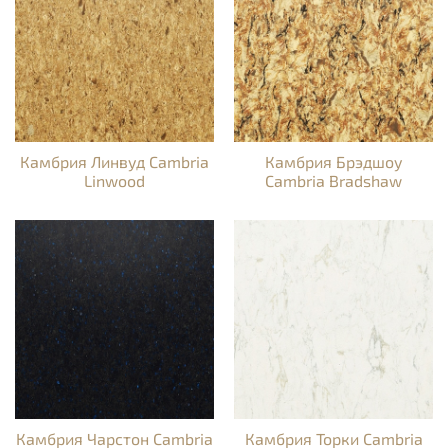
Камбрия Линвуд Cambria
Камбрия Брэдшоу
Linwood
Cambria Bradshaw
Камбрия Чарстон Cambria
Камбрия Торки Cambria