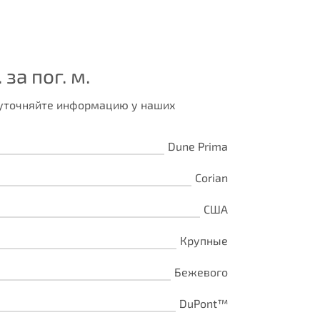
 за пог. м.
 уточняйте информацию у наших
Dune Prima
Corian
США
Крупные
Бежевого
DuPont™