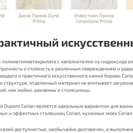
te
Дюна Прима Dune
Известняк Прима
Prima
Limestone Prima
рактичный искусственн
з полиметилметакрилатa с наполнителем из гидроксида а
прочность и стойкость к различным повреждениям и удар
ердого и практичного искусственного камня Кориан Coria
по структуре, отделочный материал не впитывает загрязне
ий, как мойки, раковины и столешницы.
й Dupont Corian является идеальным вариантом для ванн
х и эффектных столешниц Corian, кухонных моек Corian 
своей доступностью, необычайно долговечен, а выполненн