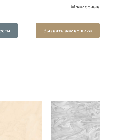
Мраморные
ости
Вызвать замерщика