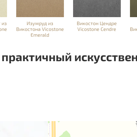
 из
Изумруд из
Викостон Цендре
one
Викостона Vicostone
Vicostone Cendre
Ви
Emerald
 практичный искусстве