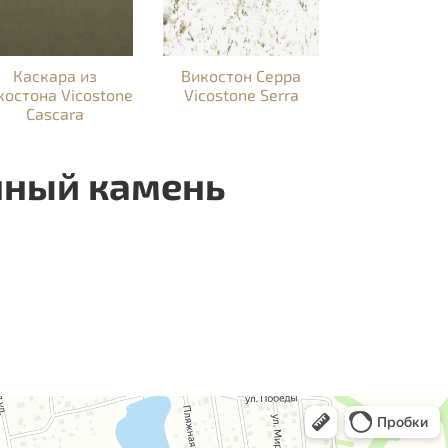
Каскара из
Викостон Серра
костона Vicostone
Vicostone Serra
Cascara
нный камень