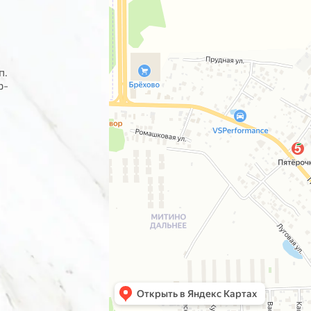
п.
р-