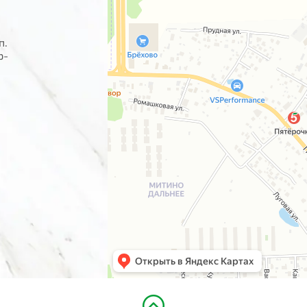
п.
р-