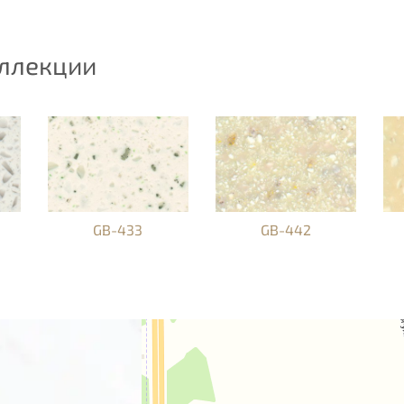
оллекции
GB-433
GB-442